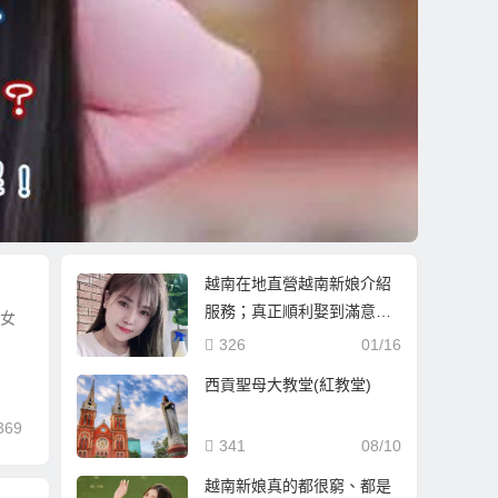
越南在地直營越南新娘介紹
服務；真正順利娶到滿意的
南女
越南新娘！
326
01/16
西貢聖母大教堂(紅教堂)
369
341
08/10
越南新娘真的都很窮、都是