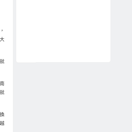
，
大
越南新娘真的都很
台灣婚戀現狀下，務
窮、都是想來台灣賺
實到越南相親結婚是
錢嗎？
不是錯？
就
為什麼自由戀愛談很
娶越南新娘之前，台
久，反而更不容易結
灣男性最常想錯的三
南
婚？
件事
就
換
越