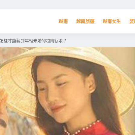
越南
越南旅遊
越南女生
娶
怎樣才能娶到年輕未婚的越南新娘？