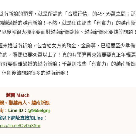
南新娘的預算，就是所謂的「合理行情」的45~55萬之間；那
到離過婚的越南新娘！不然，就是任由那些「有實力」的越南新
是以後就很大機率要面對越南新娘跑掉、越南新娘死要錢等問題
輕未婚越南新娘，包含給女方的聘金、金飾等，已經要至少準備7
亮的，隨便也要80萬以上了！真的有預算再來談要娶真正年輕漂
好好娶個離過婚的越南新娘；千萬別找些「有實力」的越南新娘
，但卻後續問題很多的越南新娘！
越南 Match
親、娶越南人、越南新娘
詢：
Line ID：
@955elgnj
以下網址直接加Line：
tps://lin.ee/Ov0nX9m