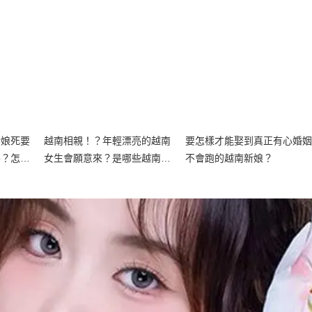
新娘死要
越南相親！？年輕漂亮的越南
要怎樣才能娶到真正有心婚姻
房？怎樣
女生會願意來？是哪些越南女
不會跑的越南新娘？
越南新
生會願意嫁給只見過一次面的”
老男人”？