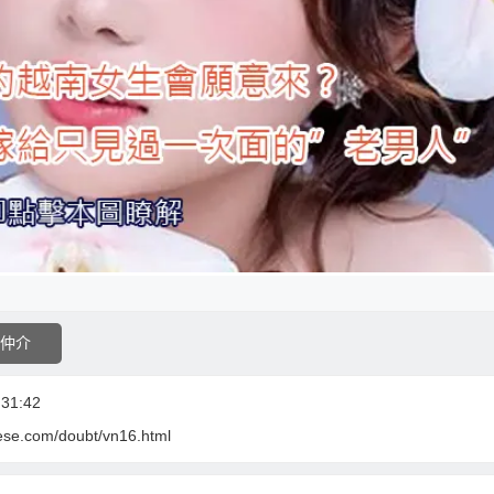
仲介
31:42
ese.com/doubt/vn16.html