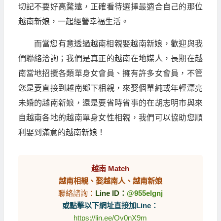
切記不要好高騖遠，正確看待選擇最適合自己的那位
越南新娘，一起經營幸福生活。
而當您有意透過越南相親娶越南新娘，歡迎與我
們聯絡洽詢；我們是真正的越南在地媒人，長期在越
南當地招攬各類單身女會員、擁有許多女會員，不管
您是要直接到越南鄉下相親，來娶個單純或年輕漂亮
未婚的越南新娘，還是要省時省事的在胡志明市與來
自越南各地的越南單身女性相親，我們可以協助您順
利娶到滿意的越南新娘！
越南 Match
越南相親、娶越南人、越南新娘
聯絡諮詢：
Line ID：
@955elgnj
或點擊以下網址直接加Line：
https://lin.ee/Ov0nX9m