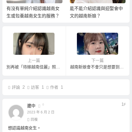
有沒有單純介紹認識越南女
能不能介紹認識與迎娶會中
生或包養越南女生的服務？
文的越南新娘？
上一篇
下一篇
別再被「待嫁越南佳麗」照片欺騙！我們讓您實實在在娶到適合自己的越南新娘！
越南新娘會不會只是想要到台灣撈錢？找錯越南新娘仲介便宜娶就是這樣！
2
1
1
評論
訪客
作者
1
F
0
建中
2023 年 6 月 2 日
回複
想認識越南女生。