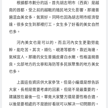
根據都市劃分的話，首先胡志明市（西貢）是越
南的首都，受之前的越戰的殖民地文化影響，那邊普
遍混血美女多，氣質好。同時也因為胡志明市經濟發
達，很多女生到那裡打工，女生多了好看的美女自然
也多。
河內美女也是可以的，而且河內女生更勤勞能
幹，能吃苦。其次，順化、峴港等都市，靠近海邊，
氣候宜人。那邊的女生普遍皮膚白水嫩，性格溫婉善
良。北部地方的北寧和海防等多民族聚集的地方美女
也多。
上面這些資訊供大家參攷，但是小編還是想告訴
大家，長相是需要考慮的因素，但是不是最重要的，
建議放在最後一位。畢竟大家雙方還是要性格合適，
以後是要相處的不是臉好看就可以解决一切問題的。