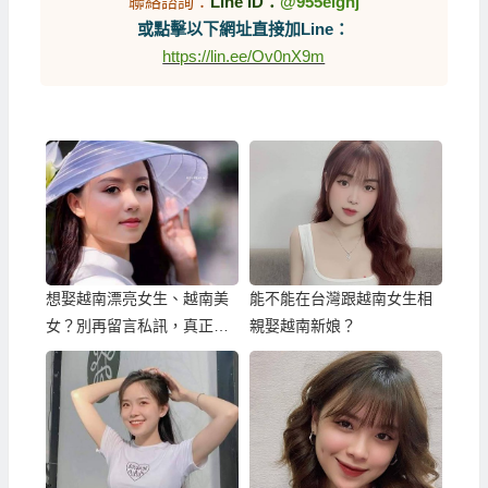
聯絡諮詢：
Line ID：
@955elgnj
或點擊以下網址直接加Line：
https://lin.ee/Ov0nX9m
想娶越南漂亮女生、越南美
能不能在台灣跟越南女生相
女？別再留言私訊，真正最
親娶越南新娘？
有效的方式是…