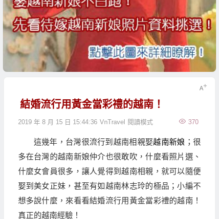
結婚流行用黃金當彩禮的越南！
2019 年 8 月 15 日 15:44:36
VnTravel
閱讀模式
370
這幾年，台灣很流行到越南相親娶
越南新娘
；很
多在台灣的越南新娘仲介也很敢吹，什麼看照片選、
什麼女會員很多，讓人覺得到越南相親，就可以隨便
娶到美女正妹，甚至有如越南林志玲的極品；小編不
想多說什麼，來看看結婚流行用黃金當彩禮的越南！
真正的越南經驗！