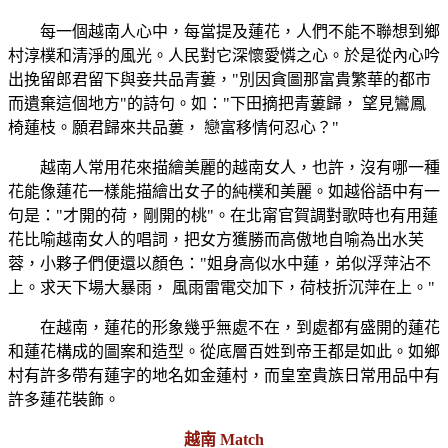
每一個越南人心中，每當提及蓮花，人們不能不聯想到鄉
村淳樸和清淨的風光。人民對它深懷愛憐之心。於是從內心吟
出挽留郎君留下與妾共品青蔞，"別因貪圖那富貴繁華的都市
而遺棄這個地方"的詩句。如："下田摘把青蔞歸， 望見鸞鳳
椅蓮枝。願君歸來共品蔞， 戀富移情何忍心？"
越南人常用花來描繪美麗的越南女人，也許，沒有哪一種
花能像蓮花一樣能描繪出女子的純樸和美麗。如越俗語中有一
句是："才開的荷，剛開的桃"。在北甯官賀調對歌時也有用蓮
花比喻越南女人的唱詞，把女方獲勝而高傲地自喻為出水芙
蓉，小夥子們便還以顏色："姐身高似水中蓮，弟似浮萍沾不
上。求天下場大暴雨， 風雨雷電交加下，荷枝折沉萍在上。"
在越南，蓮花的形象幾乎無處不在，到處都有盛開的蓮花
和蓮花構成的圖案和造型。從底層百姓到帝王都是如此。如鄉
村有許多帶有蓮字的地名如金蓮村，而皇室貴族日常用品中有
許多蓮花裝飾。
越南 Match