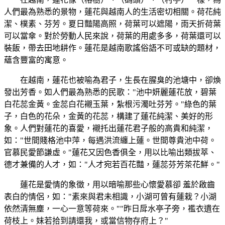
人們最為熟悉的景物，蓮花與越南人的生活密切相關。荷花純
潔、樸素、芬芳。夏日豔陽高照，荷葉可以遮陽，雨天折荷葉
可以當傘。對於勞動人民來說，荷葉的用處多多，荷葉還可以
裝飯，帶去田地耕作。蓮花是越南歌謠俗語不可或缺的題材，
蘊含豐富的寓意。
在越南，蓮花也被喻為君子，生長在腥臭的池塘中，卻煥
發出芳香。如人們最為熟悉的民歌："池中妍麗蓮花放，碧葉
白花蕊金黃。金蕊白花襯玉葉，紮根污濁吐芬芳。"綠色的葉
子，白色的花朵，金黃的花蕊，構建了蓮花純潔、美好的形
象。人們對蓮花的喜愛，襯托出蓮花君子般的高貴和純潔，
如："世間賤格池中萍，每遇洪流纏上蓮。世間尊貴池中荷。
官慕民愛節謙虛。"蓮花又因色香俱全，用以比喻出類拔萃、
德才兼備的人才，如："人才宛若百花豔，蓮蕊芬芳茶花鮮。"
蓮花是愛情的象徵，用以暗喻那些心懷愛慕卻 羞於啟齒
表白的情侶，如："素來與君未相識，小湖可曾有蓮栽？小湖
依然清無塵，一心一意等荷來。""昨日戽水亭子旁，襤衣遺在
荷枝上。妹若拾到請還我，或當信物存府上？"