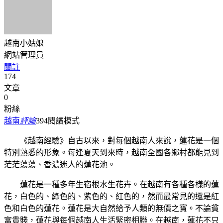
越南小姑娘
網站管理員
關註
174
文章
0
粉絲
越南
評論
394
閱讀模式
《越南經驗》自古以來，對每個越南人來說，蓮花是一個
特別熟悉的形象。每逢夏天到來時，越南全國各鄉村都能見到
茫茫蕩蕩、香濃迷人的蓮花池。
蓮花是一種多年生宿根水生花卉。在越南有各種各樣的蓮
花，白色的、綠色的、紫色的、紅色的，然而最常見的還是紅
色和白色的蓮花。蓮花是大自然給予人類的無價之寶。不論貧
富貴賤，蓮花與每個越南人生活緊密相聯。在越南，蓮花不只