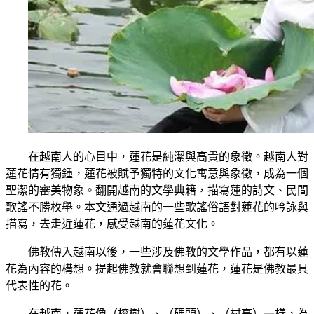
在越南人的心目中，蓮花是純潔與高貴的象徵。越南人對
蓮花情有獨鍾，蓮花被賦予獨特的文化寓意與象徵，成為一個
聖潔的審美物象。翻開越南的文學典籍，描寫蓮的詩文、民間
歌謠不勝枚舉。本文通過越南的一些歌謠俗語對蓮花的吟詠與
描寫，去走近蓮花，感受越南的蓮花文化。
佛教傳入越南以後，一些涉及佛教的文學作品，都有以蓮
花為內容的構想。提起佛教就會聯想到蓮花，蓮花是佛教最具
代表性的花。
在越南，蓮花像（榕樹）、（碼頭）、（村亭）一樣，為