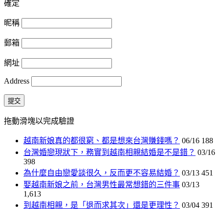
確定
昵稱
郵箱
網址
Address
提交
拖動滑塊以完成驗證
越南新娘真的都很窮、都是想來台灣賺錢嗎？
06/16
188
台灣婚戀現狀下，務實到越南相親結婚是不是錯？
03/16
398
為什麼自由戀愛談很久，反而更不容易結婚？
03/13
451
娶越南新娘之前，台灣男性最常想錯的三件事
03/13
1,613
到越南相親，是「退而求其次」還是更理性？
03/04
391