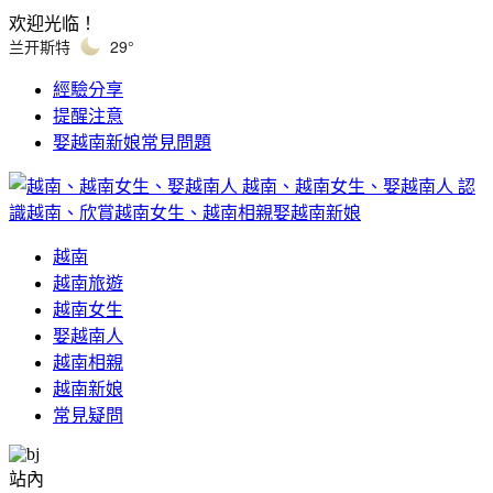
欢迎光临！
兰开斯特
29°
經驗分享
提醒注意
娶越南新娘常見問題
越南、越南女生、娶越南人
認
識越南、欣賞越南女生、越南相親娶越南新娘
越南
越南旅遊
越南女生
娶越南人
越南相親
越南新娘
常見疑問
站內