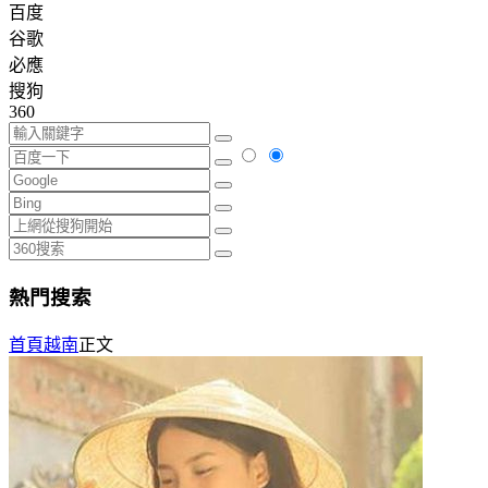
百度
谷歌
必應
搜狗
360
熱門搜索
首頁
越南
正文