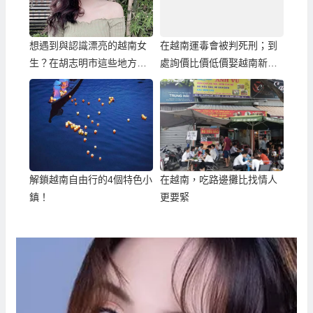
想遇到與認識漂亮的越南女
在越南運毒會被判死刑；到
生？在胡志明市這些地方比
處詢價比價低價娶越南新
較容易…
娘，您也會人生黑暗了！
解鎖越南自由行的4個特色小
在越南，吃路邊攤比找情人
鎮！
更要緊