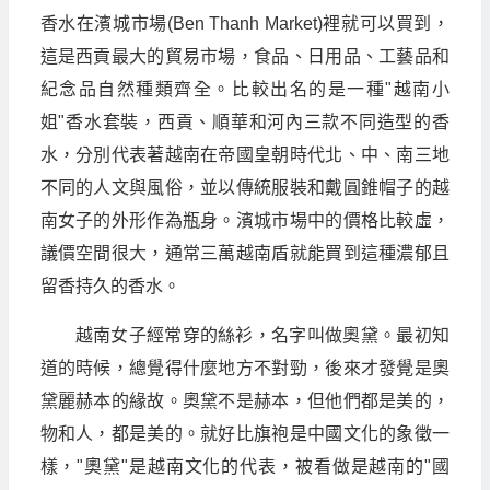
香水在濱城市場(Ben Thanh Market)裡就可以買到，
這是西貢最大的貿易市場，食品、日用品、工藝品和
紀念品自然種類齊全。比較出名的是一種"越南小
姐"香水套裝，西貢、順華和河內三款不同造型的香
水，分別代表著越南在帝國皇朝時代北、中、南三地
不同的人文與風俗，並以傳統服裝和戴圓錐帽子的越
南女子的外形作為瓶身。濱城市場中的價格比較虛，
議價空間很大，通常三萬越南盾就能買到這種濃郁且
留香持久的香水。
越南女子經常穿的絲衫，名字叫做奧黛。最初知
道的時候，總覺得什麼地方不對勁，後來才發覺是奧
黛麗赫本的緣故。奧黛不是赫本，但他們都是美的，
物和人，都是美的。就好比旗袍是中國文化的象徵一
樣，"奧黛"是越南文化的代表，被看做是越南的"國