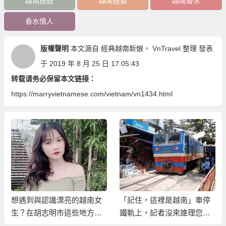
越南旅遊
越南經驗
越南香水
香水情人
版權聲明
本文源自
經典越南新娘
，
VnTravel
整理 發表
于 2019 年 8 月 25 日 17:05:43
转载请务必保留本文链接：
https://marryvietnamese.com/vietnam/vn1434.html
想遇到與認識漂亮的越南女
「記住，這裡是越南」車停
生？在胡志明市這些地方比
鐵軌上，記者沒來誰理您按
較容易…
喇叭！