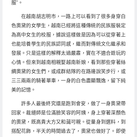
服"。
在越南胡志明市，一路上可以看到了很多身穿白
色奧黛的女學生，越南已經將這種傳統的民族服裝定
為高中女生的校服，據說這樣做是因為可以從穿著上
也能培養學生的民族認同感，繼而對傳統文化繼承和
發展。只是這樣的解釋太過嚴肅，實在不適合遊玩的
心情。但來到越南相親娶越南新娘，看到那些穿著絲
綢奧黛的女生們，或成群結隊的在路邊說笑步行，或
三三兩兩的騎著單車，一身的白色盡顯飄逸，留下純
美的記憶。
許多人最後終究還是跑到會安，做了一身奧黛帶
回家。裁縫師是位滿臉笑容的阿姨，身上穿著深顏色
的奧黛，既高貴大方又和藹可親。從量身到選料，到
搭配花飾，半天的時間過去了，奧黛也做好了。即使