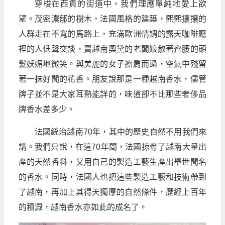
穿梭在西貢的街道中，我們理應單純地愛上欲
望。茂密濃郁的樹木，法國風格的建築，熙熙攘攘的
人群走在不寬的馬路上，充滿歐洲情調的露天咖啡廳
裡的人低聲交談，賣越南奧黛的老闆娘散著齊腰的頭
髮妖媚地微笑。與美麗的女子擦肩而過，空氣中殘留
著一抹好聞的花香。朋友說那是一種越南香水，儘管
牌子並不是大家耳熟能詳的，味道卻不比那些奢侈品
牌香水差多少。
法國統治越南70年，其中的歷史自然不用我們來
講。我們只說，在這70年間，法國掠奪了越南大量出
產的天然香料，又用自己的製造工藝生產出舉世聞名
的香水。同時，法國人也把這些製造工藝和技術帶到
了越南，再加上其得天獨厚的自然條件，歷經上百年
的積澱，越南香水亦如此的成名了。