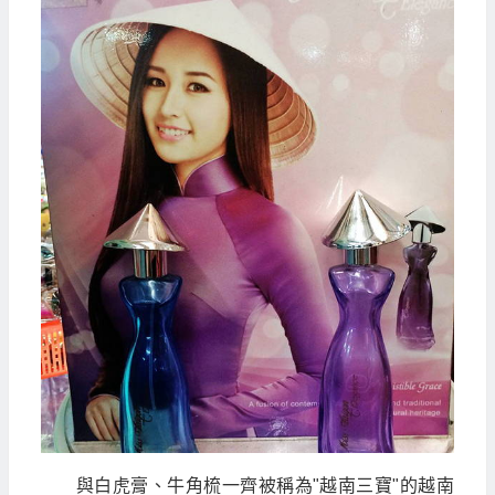
與白虎膏、牛角梳一齊被稱為"越南三寶"的越南