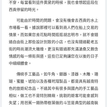
不穿，每當看到這件奧黛的時候，我也會想起這段在
西貢停留的時光。
可能由於時間的問題，會沒有機會去西貢的水上
市場看一看。據說那裡可以看到商人們在船上交易的
情景。而如果您肯花點時間逛逛胡志明市，就不會錯
過自由街上那些設計別致的小店，也沒有錯過範老五
街的時尚潮流大雜燴，更沒有錯過那充滿滄桑又飽含
情感的每一條街與道，這些已足夠讓您在以後的日子
中細細體會。
傳統手工藝品，如牛角、銀器、漆器、木雕、珊
瑚、蜜臘、琥珀以及各種玳瑁製品，都是具有越南特
色的旅遊紀念品，不過其中有很多與國內的手工藝品
相似，做工也不是特別精緻，挑剔的遊客可能會感到
失望；用芭蕉一類熱帶樹葉做的斗笠是典型的越南裝