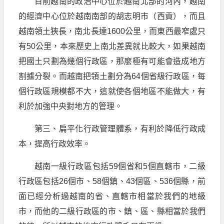
目前越南的政治中心位於越南北部的河內，越南
的經濟中心位於越南南部的胡志明市（西貢），而且
越南領土狹長，南北長達1600公里，而東西最窄處只
有50公里，本來歷史上南北差異就比較大，如果越南
把國土只劃為幾個行政區，那麼極有可能會造成地方
割據分裂。而越南把領土劃分為64個省級行政區，每
個行政區規模都不大，這就使各個地區不能做大，有
利於加強中央對地方的管理。
第三、扁平化行政管理體系，有利於降低行政成
本，提高行政效率。
越南一級行政區包括59個省和5個直轄市，二級
行政區包括26個市、58個鎮、43個區、536個縣，前
面已經分析過越南的省、直轄市相當於我們的地級
市，而他的二級行政區的市、鎮、區、縣相當於我們