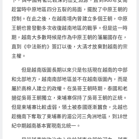
下，與中國有著比較深的歷史淵源，直到968年安南
趁當時中原地區四分五裂的局面，擺脫了中原王朝的
控制。在此之後，在越南境內曾建立多個王朝，中原
王朝也曾發動多次收復越南地區的戰爭。但是這一時
期，越南大多數時候是作為中原王朝的藩屬國存在，
直到《中法新約》簽訂以後，大清才放棄對越南的宗
主權。
但是越南版圖長期以來只是包括現在越南的中部
和北部地方，越南南部地區並不在越南版圖內，而是
屬於高棉人建立的政權。在吳哥王朝時期，泰國和老
撾從吳哥王朝獨立，柬埔寨保持了吳哥王朝的正統。
但是柬埔寨比較虛弱，領土被泰國逐漸蠶食，北越也
趁機南下奪取了柬埔寨的湄公河三角洲地區，到18世
紀中期越南基本實現南北統一。