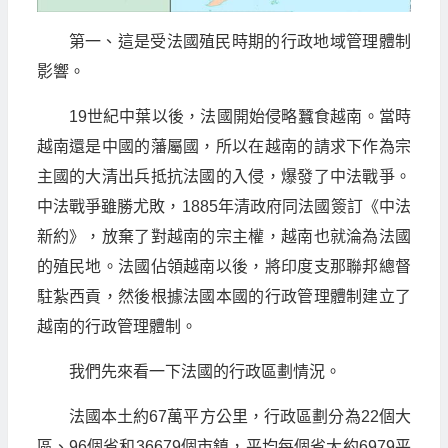
第一、這是受法國殖民時期的行政地域管理體制
影響。
19世紀中葉以後，法國開始侵略蠶食越南。當時
越南還是中國的藩屬國，所以在越南的請求下作為宗
主國的大清出兵抵抗法國的入侵，爆發了中法戰爭。
中法戰爭雖勝尤敗，1885年清政府同法國簽訂《中法
新約》，放棄了對越南的宗主權，越南也就淪為法國
的殖民地。法國佔領越南以後，將印度支那聯邦總督
駐紮西貢，然後根據法國本國的行政管理體制建立了
越南的行政管理體制。
我們先來看一下法國的行政區劃情況。
法國本土約67萬平方公里，行政區劃分為22個大
區、96個省和36679個市鎮，平均每個省大約6979平