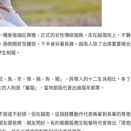
一種象徵端莊典雅、正式的女性傳統服飾。走在越南街上，不難
，兩側開衩至腰部，下半身另著長褲。越南人除了出席重要場合
學生制服。
蛇、馬、羊、猴、鶏、狗、猪」，與華人的十二生肖相比，多了
生的人則是「屬猫」，當地郵局也曾出過猫年郵票。
不屑或不耐煩，但在越南，這個肢體動作代表晚輩對長輩的尊敬
朋友跟爸媽、親友問好。有的餐廳服務生點餐時也會做出「環抱