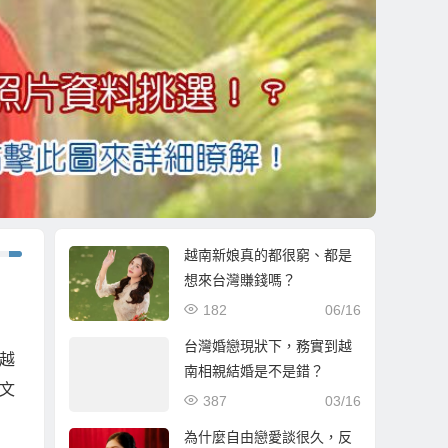
越南新娘真的都很窮、都是
想來台灣賺錢嗎？
182
06/16
台灣婚戀現狀下，務實到越
越
南相親結婚是不是錯？
文
387
03/16
為什麼自由戀愛談很久，反