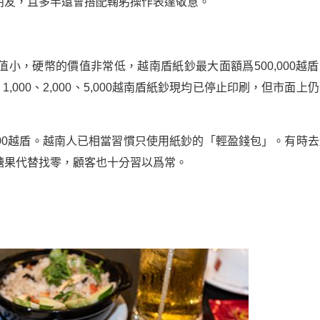
朋友，且多半還會搭配鞠躬操作表達敬意。
小，硬幣的價值非常低，越南盾紙鈔最大面額爲500,000越盾
、1,000、2,000、5,000越南盾紙鈔現均已停止印刷，但市面上
200越盾。越南人已相當習慣只使用紙鈔的「輕盈錢包」。有時去
糖果代替找零，顧客也十分習以爲常。