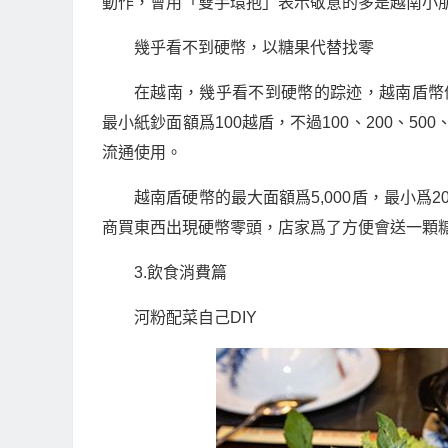
動作，會用「雙手環抱」表示敬意的多是越南小
幾乎看不到硬幣，以糖果代替找零
在越南，幾乎看不到硬幣的踪迹，越南盾幣值
最小紙鈔面額爲100越盾，不過100、200、500
流通使用。
越南盾硬幣的最大面額爲5,000盾，最小爲
商買東西出現硬幣零頭，店家爲了方便會送一顆
3.飲食消費篇
河粉配菜自己DIY