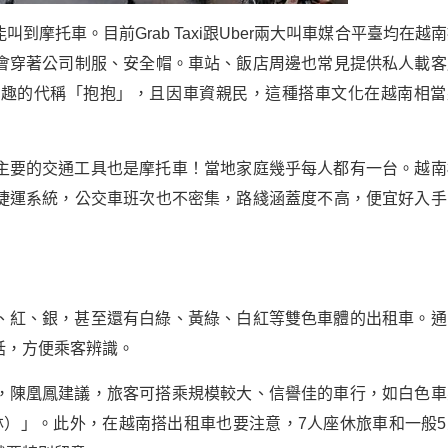
摩托車。目前Grab Taxi跟Uber兩大叫車媒合平臺均在越
會穿著公司制服、安全帽。車站、飯店周邊也常見提供私人載客
有趣的代稱「抱抱」，且因車資親民，這種搭車文化在越南相當
主要的交通工具也是摩托車！當地家庭幾乎每人都有一台。越南
捷運系統，公交車班次也不密集，路綫涵蓋度不高，便宜好入手
、紅、銀，甚至還有白綠、黃綠、白紅等雙色車體的出租車。通
話，方便乘客辨識。
，陳凰鳳建議，旅客可搭乘規模較大、信譽佳的車行，如白色車
H（美林）」。此外，在越南搭出租車也要注意，7人座休旅車和一般