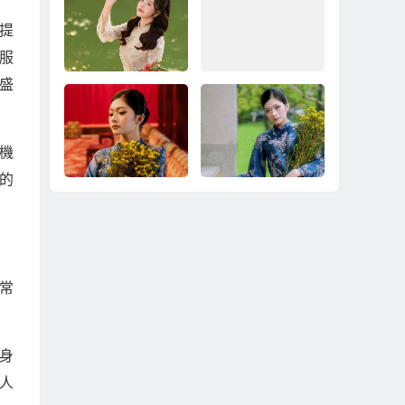
南提
服
盛
越南新娘真的都很
台灣婚戀現狀下，務
窮、都是想來台灣賺
實到越南相親結婚是
機
錢嗎？
不是錯？
的
為什麼自由戀愛談很
娶越南新娘之前，台
久，反而更不容易結
灣男性最常想錯的三
婚？
件事
常
身
5人