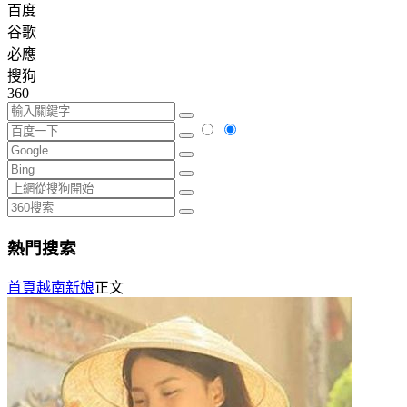
百度
谷歌
必應
搜狗
360
熱門搜索
首頁
越南新娘
正文