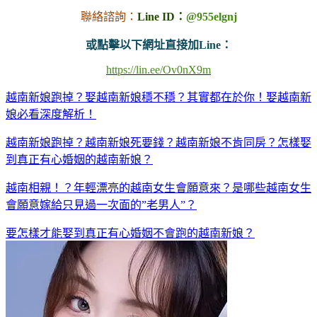
聯絡諮詢：
Line ID：
@955elgnj
或點擊以下網址直接加Line：
https://lin.ee/Ov0nX9m
越南新娘跑掉？娶越南新娘穩不穩？其實都在於你！娶越南新
娘必看深度解析！
越南新娘跑掉？越南新娘死要錢？越南新娘不肯同房？怎樣娶
到真正有心婚姻的越南新娘？
越南相親！？年輕漂亮的越南女生會願意來？是哪些越南女生
會願意嫁給只見過一次面的”老男人”？
要怎樣才能娶到真正有心婚姻不會跑的越南新娘？