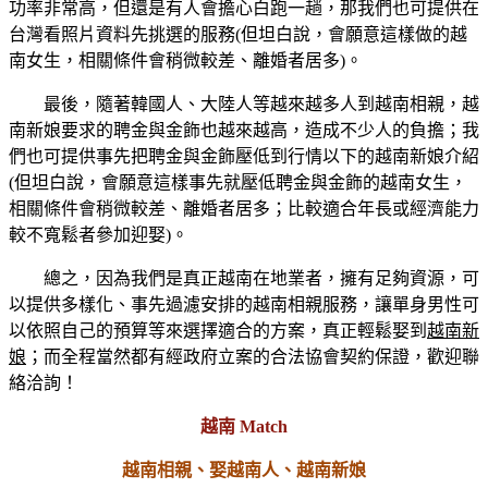
功率非常高，但還是有人會擔心白跑一趟，那我們也可提供在
台灣看照片資料先挑選的服務(但坦白說，會願意這樣做的越
南女生，相關條件會稍微較差、離婚者居多)。
最後，隨著韓國人、大陸人等越來越多人到越南相親，越
南新娘要求的聘金與金飾也越來越高，造成不少人的負擔；我
們也可提供事先把聘金與金飾壓低到行情以下的越南新娘介紹
(但坦白說，會願意這樣事先就壓低聘金與金飾的越南女生，
相關條件會稍微較差、離婚者居多；比較適合年長或經濟能力
較不寬鬆者參加迎娶)。
總之，因為我們是真正越南在地業者，擁有足夠資源，可
以提供多樣化、事先過濾安排的越南相親服務，讓單身男性可
以依照自己的預算等來選擇適合的方案，真正輕鬆娶到
越南新
娘
；而全程當然都有經政府立案的合法協會契約保證，歡迎聯
絡洽詢！
越南 Match
越南相親、娶越南人、越南新娘