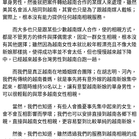
單身男性，然後就把案件轉給越南合作的某媒人來處理，雖然
美其名會派人陪同到越南，其實也只是為了跟越南媒人截帳；
實際上，根本沒有能力提供任何越南相親服務。
而大多也只是跟某些少數越南媒人合作，使的相親方式，
都是不管男方的條件與擇偶需求，固定一群女生相親，根本沒
有其他選擇；雖然因為越南女性本就比較年輕漂亮且不像大陸
新娘那樣挑，使得成功率並不會太低，但也慢慢越來越下降
中，已經越來越多台灣男性到越南白跑一趟。
而我們是真正越南在地婚姻媒合團隊；在胡志明、河內，
我們有傳統的越南養媽，就是事先將有意外嫁的越南新娘集中
起來，都隨時維持50名以上，讓有意娶越南新娘的單身男性，
可以很輕鬆的與眾多越南女性相親。
當然，我們也知道，有些人會擔憂事先集中起來的女生，
會不會互相影響而學壞；我們也可以安排直接到越南各鄉下相
親，直接與越南女性相親，更容易娶到比較單純的越南新娘。
然後，我們也知道，雖然透過我們的服務到越南相親的成