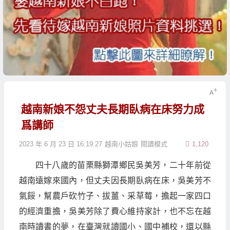
越南新娘不怨丈夫長期臥病在床努力成
爲講師
2023 年 6 月 23 日 16:19:27
越南小姑娘
閱讀模式
1,120
四十八歲的苗栗縣獅潭鄉民吳美芳，二十年前從
越南遠嫁來國內，但丈夫因長期臥病在床，吳美芳不
氣餒，幫農戶砍竹子、拔薑、采草莓，擔起一家四口
的經濟重擔，吳美芳除了費心維持家計，也不忘在越
南時讀書的夢，在臺灣就讀國小、國中補校，還以縣