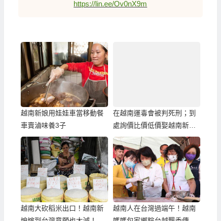
https://lin.ee/Ov0nX9m
越南新娘用娃娃車當移動餐
在越南運毒會被判死刑；到
車賣滷味養3子
處詢價比價低價娶越南新
娘，您也會人生黑暗了！
越南大砍稻米出口！越南新
越南人在台灣過端午！越南
娘嫁到台灣意願也大減！
媽媽包家鄉粽台越飄香傳溫