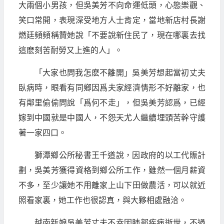
大兩個小男孩，但吳美芳不向命運低頭，心態樂觀、
笑口常開，表現深受地方人士肯定，當地新店村長謝
燃廷頻頻稱贊她說「不要說新住民了，現在哪裏去找
這麽刻苦耐勞又上進的人」。
「大家也問我怎麽不離開」吳美芳想起當初丈夫
臥病時，眼看有同鄉因爲夫家經濟情形不好離家，也
有鄰里偷偷問說「爲何不走」，但吳美芳認爲，已經
嫁到中國就是中國人，不怨天尤人繼續埋頭苦幹守護
著一家四口。
獅潭鄉公所秘書王千道說，因政府的以工代賑計
劃，吳美芳獲得資格到鄉公所工作，雖然一個月薪資
不多，至少讓她不用離家上山下田做農活，可以就近
照看家裏，她工作也很認真，與大夥相處融洽。
越南新娘吳美芳丈夫不幸因肺部疾病逝世，不過