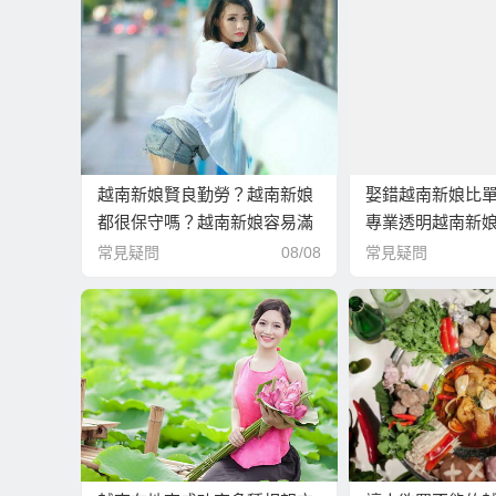
越南新娘賢良勤勞？越南新娘
娶錯越南新娘比
都很保守嗎？越南新娘容易滿
專業透明越南新
足嗎？
助娶到可靠越南
常見疑問
08/08
常見疑問