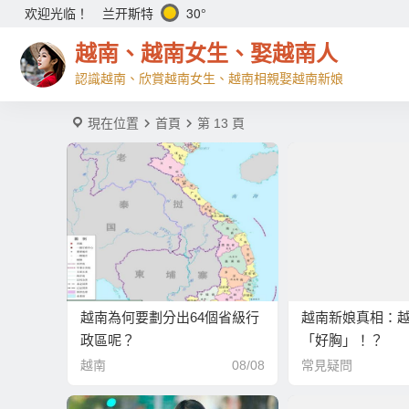
兰开斯特
30°
欢迎光临！
越南、越南女生、娶越南人
認識越南、欣賞越南女生、越南相親娶越南新娘
現在位置
首頁
第 13 頁
越南為何要劃分出64個省級行
越南新娘真相：
政區呢？
「好胸」！？
越南
08/08
常見疑問