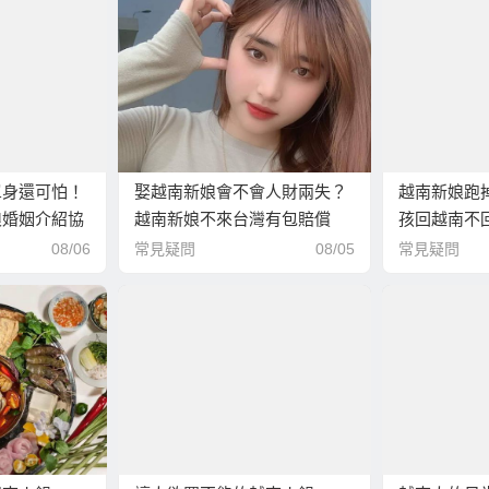
單身還可怕！
娶越南新娘會不會人財兩失？
越南新娘跑
娘婚姻介紹協
越南新娘不來台灣有包賠償
孩回越南不
新娘！
嗎？
就離婚的真
08/06
常見疑問
08/05
常見疑問