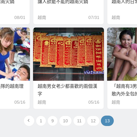
越南火鍋
讓人欲罷不能的越南火鍋
越南人的日
08/01
越南
07/31
越南
長隊的越南理
越南男女老少都喜歡的兩個漢
「越南有3
字
敢內外全包
05/16
越南
05/16
越南
1
9
10
11
12
13