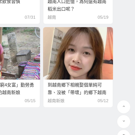
常飲食習慣
越南人口近億，為何還有越南
稻米出口呢？
07/31
越南
05/19
男窮4女富」勤勞勇
到越南鄉下相親娶個單純可
的越南新娘
靠、沒被「帶壞」的鄉下越南
新娘！
05/15
越南新娘
05/12