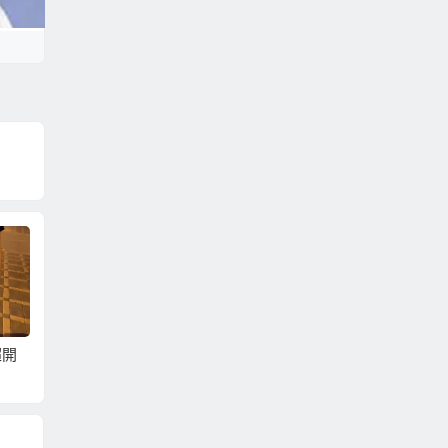
超開
每年只允許一千名遊
神秘的越南冰茶
未婚的
客探險的越南神秘洞
年輕？
穴「山水洞」
較早婚