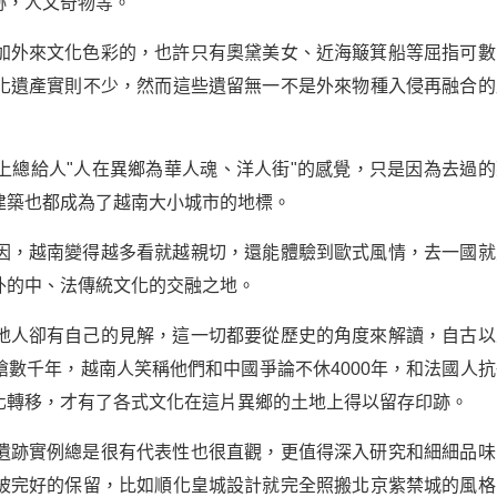
跡，人文奇物等。
加外來文化色彩的，也許只有奧黛美女、近海簸箕船等屈指可數
化遺產實則不少，然而這些遺留無一不是外來物種入侵再融合的
上總給人"人在異鄉為華人魂、洋人街"的感覺，只是因為去過的
建築也都成為了越南大小城市的地標。
因，越南變得越多看就越親切，還能體驗到歐式風情，去一國就
外的中、法傳統文化的交融之地。
地人卻有自己的見解，這一切都要從歷史的角度來解讀，自古以
數千年，越南人笑稱他們和中國爭論不休4000年，和法國人抗
化轉移，才有了各式文化在這片異鄉的土地上得以留存印跡。
遺跡實例總是很有代表性也很直觀，更值得深入研究和細細品味
被完好的保留，比如順化皇城設計就完全照搬北京紫禁城的風格