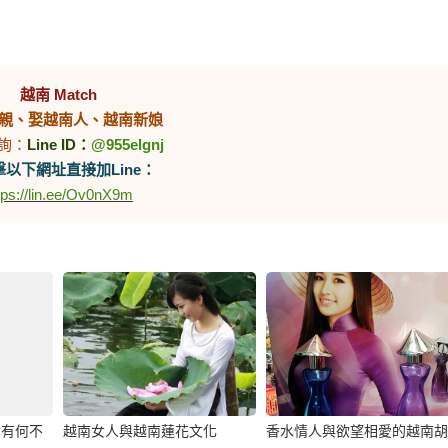
越南 Match
親、娶越南人、越南新娘
詢：
Line ID：
@955elgnj
以下網址直接加Line：
tps://lin.ee/Ov0nX9m
女有何不
越南女人與越南蓮花文化
香水情人與欲望相愛的越南胡