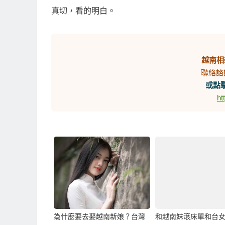
真切，看的明白。
越南相
聯絡諮
或點擊
ht
為什麼要去娶越南新娘？台灣
和越南妹滾床單和台