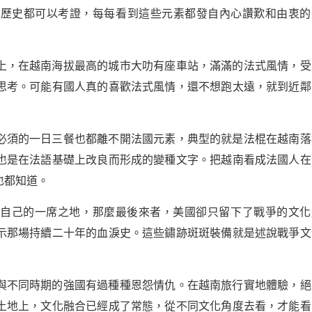
些歷史都可以考證，每每看到這些元素都發自內心讚歎和由衷的
上，在越南海拔最高的城市大叻有座車站，滿滿的法式風情，受
思考。可能有國人真的喜歡法式風情，還不想跑太遠，就到近鄰
必須的一日三餐也都離不開法國元素，典型的就是法棍在越南落
也是在法語基礎上改良而形成的變種文字。把越南看成法國人在
也都知道。
有自己的一席之地，那麼最後來者，美國卻只留下了戰爭的文化
示那場持續二十年的血淚史。這些鏽跡斑斑裝備就是述說戰爭文
與不同時期的強國有過種種恩怨情仇。在越南旅行實地體驗，絕
土地上，文化融合已經成了常態，從不同文化角度去看，才能看