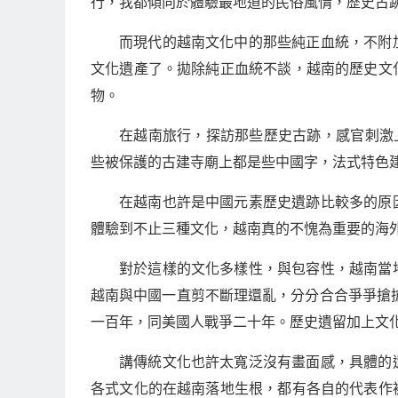
行，我都傾向於體驗最地道的民俗風情，歷史古
而現代的越南文化中的那些純正血統，不附
文化遺產了。拋除純正血統不談，越南的歷史文
物。
在越南旅行，探訪那些歷史古跡，感官刺激
些被保護的古建寺廟上都是些中國字，法式特色
在越南也許是中國元素歷史遺跡比較多的原
體驗到不止三種文化，越南真的不愧為重要的海
對於這樣的文化多樣性，與包容性，越南當
越南與中國一直剪不斷理還亂，分分合合爭爭搶搶
一百年，同美國人戰爭二十年。歷史遺留加上文
講傳統文化也許太寬泛沒有畫面感，具體的
各式文化的在越南落地生根，都有各自的代表作