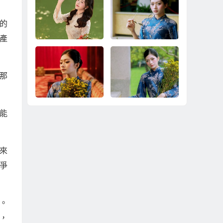
的
產
越南新娘真的都很
台灣婚戀現狀下，務
那
窮、都是想來台灣賺
實到越南相親結婚是
錢嗎？
不是錯？
能
為什麼自由戀愛談很
娶越南新娘之前，台
久，反而更不容易結
灣男性最常想錯的三
婚？
件事
來
爭
。
，