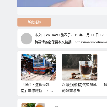
越南經驗
本文由
VnTravel
發表于2019 年 8 月 11 日 12:0
转载请务必保留本文链接：
https://marryvietna
識漂亮的
「記住，這裡是越
以酸奶(優格)代替鮮乳
越
在胡志明
南」車停鐵軌上，記
的越南咖啡
比較容
者沒來誰理您按喇
叭！