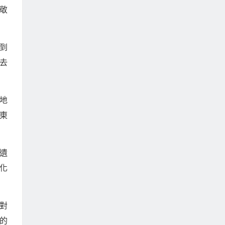
敬
到
去
地
東
遺
化
對
的